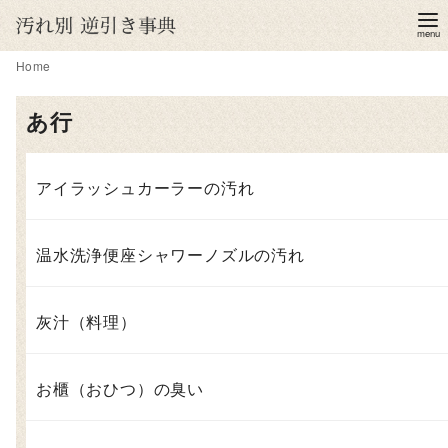
コ
ン
テ
Home
ン
あ行
ツ
へ
移
アイラッシュカーラーの汚れ
動
温水洗浄便座シャワーノズルの汚れ
灰汁（料理）
お櫃（おひつ）の臭い