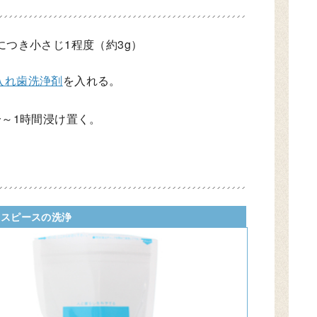
につき小さじ1程度（約3g）
入れ歯洗浄剤
を入れる。
分～1時間浸け置く。
ウスピースの洗浄