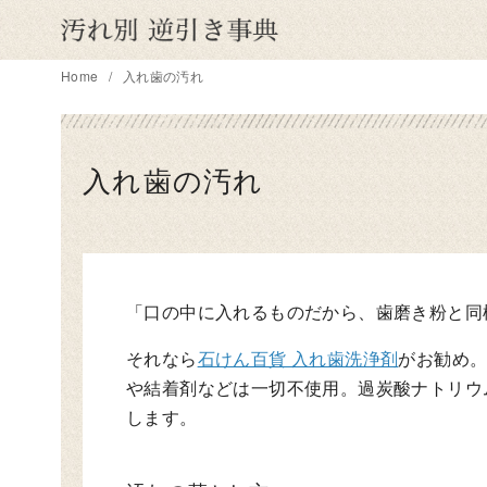
コ
ン
テ
Home
入れ歯の汚れ
ン
ツ
へ
入れ歯の汚れ
移
動
「口の中に入れるものだから、歯磨き粉と同
それなら
石けん百貨 入れ歯洗浄剤
がお勧め
や結着剤などは一切不使用。過炭酸ナトリウ
します。