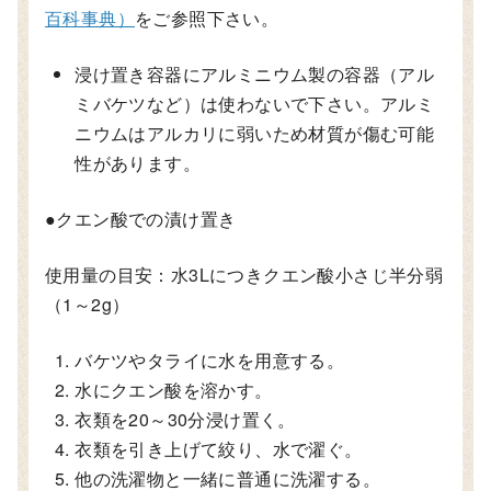
百科事典）
をご参照下さい。
浸け置き容器にアルミニウム製の容器（アル
ミバケツなど）は使わないで下さい。アルミ
ニウムはアルカリに弱いため材質が傷む可能
性があります。
●クエン酸での漬け置き
使用量の目安：水3Lにつきクエン酸小さじ半分弱
（1～2g）
バケツやタライに水を用意する。
水にクエン酸を溶かす。
衣類を20～30分浸け置く。
衣類を引き上げて絞り、水で濯ぐ。
他の洗濯物と一緒に普通に洗濯する。