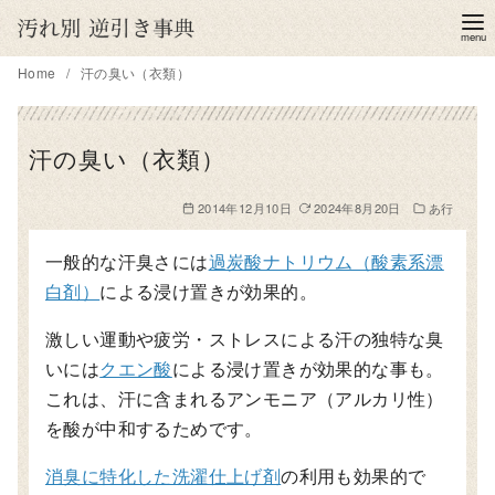
コ
ン
テ
Home
汗の臭い（衣類）
ン
ツ
汗の臭い（衣類）
へ
移
2014年12月10日
2024年8月20日
あ行
動
一般的な汗臭さには
過炭酸ナトリウム（酸素系漂
白剤）
による浸け置きが効果的。
激しい運動や疲労・ストレスによる汗の独特な臭
いには
クエン酸
による浸け置きが効果的な事も。
これは、汗に含まれるアンモニア（アルカリ性）
を酸が中和するためです。
消臭に特化した洗濯仕上げ剤
の利用も効果的で