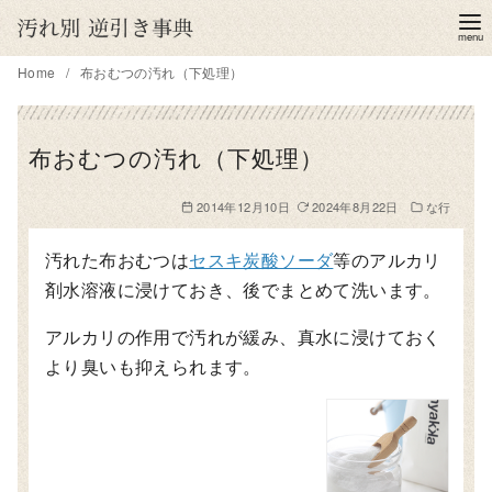
コ
ン
テ
Home
布おむつの汚れ（下処理）
ン
ツ
布おむつの汚れ（下処理）
へ
移
2014年12月10日
2024年8月22日
な行
動
汚れた布おむつは
セスキ炭酸ソーダ
等のアルカリ
剤水溶液に浸けておき、後でまとめて洗います。
アルカリの作用で汚れが緩み、真水に浸けておく
より臭いも抑えられます。