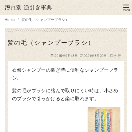
コ
ン
テ
Home
髪の毛（シャンプーブラシ）
ン
ツ
髪の毛（シャンプーブラシ）
へ
移
2015年9月18日
2024年8月20日
か行
動
石鹸シャンプーの濯ぎ時に便利なシャンプーブラ
シ。
髪の毛がブラシに絡んで取りにくい時は、小さめ
のブラシで引っかけると楽に取れます。