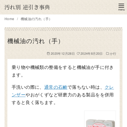
コ
ン
テ
Home
機械油の汚れ（手）
ン
ツ
機械油の汚れ（手）
へ
移
2020年12月28日
2024年8月20日
か行
動
乗り物や機械類の整備をすると機械油が手に付き
ます。
手洗いの際に、
通常の石鹸
で落ちない時は、
クレ
ンザー
やおがくずなど研磨力のある製品をを併用
すると良く落ちます。