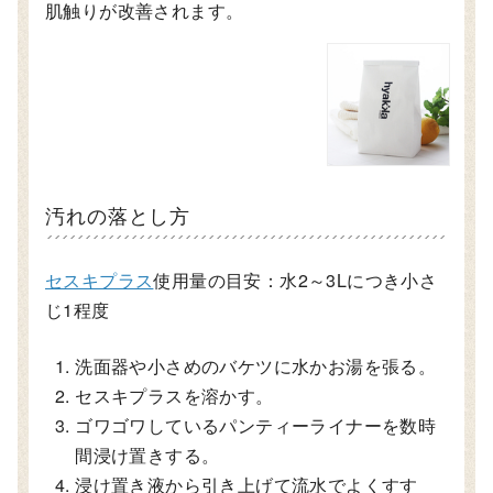
肌触りが改善されます。
汚れの落とし方
セスキプラス
使用量の目安：水2～3Lにつき小さ
じ1程度
洗面器や小さめのバケツに水かお湯を張る。
セスキプラスを溶かす。
ゴワゴワしているパンティーライナーを数時
間浸け置きする。
浸け置き液から引き上げて流水でよくすす