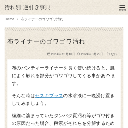
コ
ン
テ
Home
布ライナーのゴワゴワ汚れ
ン
ツ
布ライナーのゴワゴワ汚れ
へ
移
2014年12月10日
2024年8月22日
な行
動
布のパンティーライナーを長く使い続けると、肌
によく触れる部分がゴワゴワしてくる事があ??ま
す。
そんな時は
セスキプラス
の水溶液に一晩浸け置き
してみましょう。
繊維に溜まっていたタンパク質汚れ等がゴワ付き
の原因だった場合、酵素がそれらを分解するため