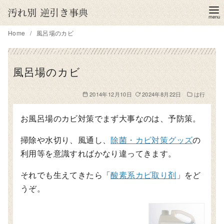
コ
ン
テ
Home
風呂場のカビ
ン
ツ
風呂場のカビ
へ
移
2014年12月10日
2024年8月22日
は行
動
お風呂場のカビ対策でまず大事なのは、予防策。
掃除や水切り、風通し、
除菌・カビ対策グッズ
の
利用等を意識すればかなり違ってきます。
それでも生えてきたら「
酸素系カビ取り剤
」をど
うぞ。