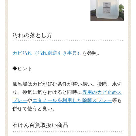
汚れの落とし方
カビ汚れ（汚れ別逆引き事典）
を参照。
◆ヒント
風呂場はカビが好む条件が整い易い。掃除、水切
り、換気に気を付けると同時に
専用のカビ止めス
プレー
や
エタノールを利用した除菌スプレー
等も
併せて使うと良い。
石けん百貨取扱い商品